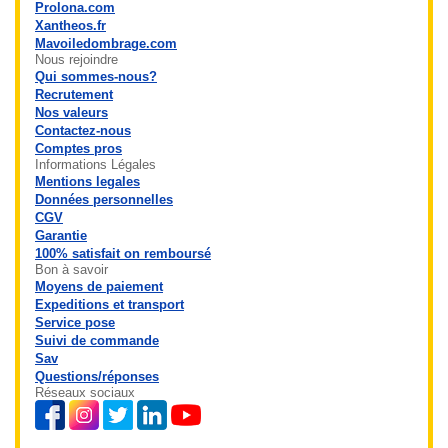
Prolona.com
Xantheos.fr
Mavoiledombrage.com
Nous rejoindre
Qui sommes-nous?
Recrutement
Nos valeurs
Contactez-nous
Comptes pros
Informations Légales
Mentions legales
Données personnelles
CGV
Garantie
100% satisfait on remboursé
Bon à savoir
Moyens de paiement
Expeditions et transport
Service pose
Suivi de commande
Sav
Questions/réponses
Réseaux sociaux