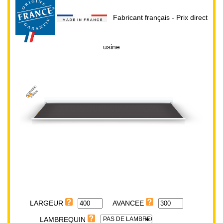
Fabricant français - Prix direct
usine
AVANCEE:
300cm
LARGEUR:
400cm
LARGEUR
PAS DE LAMBREQUIN
LAMBREQUIN