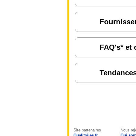
Fournisseu
FAQ's* et 
Tendances 
Site partenaires
Nous rej
Qualitoiles.fr
Qui so