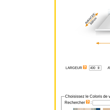
AVANCEE:
300cm
LARGEUR
Choisissez le Coloris de v
Rechercher
: