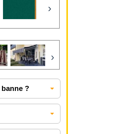
›
›
e banne ?