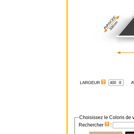
AVANCEE:
300cm
LARGEUR
Choisissez le Coloris de v
Rechercher
: