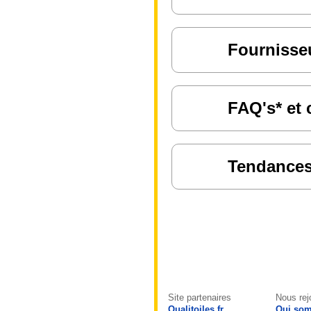
Fournisseu
FAQ's* et 
Tendances 
Site partenaires
Nous rej
Qualitoiles.fr
Qui so