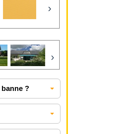
›
›
e banne ?